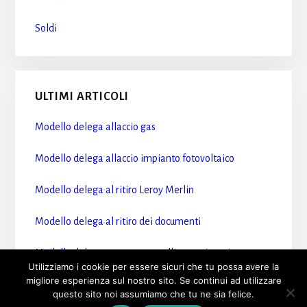
Soldi
ULTIMI ARTICOLI
Modello delega allaccio gas​
Modello delega allaccio impianto fotovoltaico​
Modello delega al ritiro Leroy Merlin​
Modello delega al ritiro dei documenti​
Modello delega accesso sportelli motorizzazione​
Utilizziamo i cookie per essere sicuri che tu possa avere la
migliore esperienza sul nostro sito. Se continui ad utilizzare
questo sito noi assumiamo che tu ne sia felice.