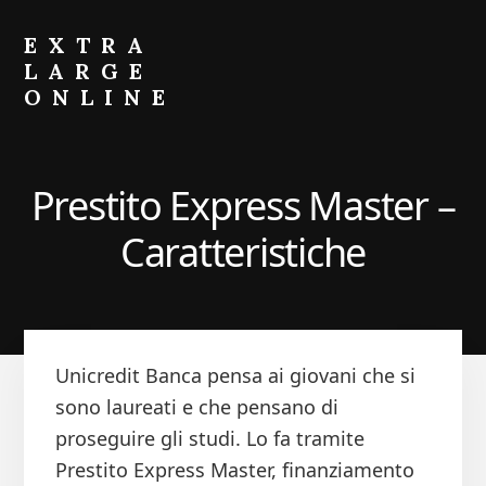
Skip
Skip
to
to
EXTRA
primary
content
LARGE
sidebar
ONLINE
Come
Fare
Crescere
Prestito Express Master –
il
Portafoglio
Caratteristiche
Unicredit Banca pensa ai giovani che si
sono laureati e che pensano di
proseguire gli studi. Lo fa tramite
Prestito Express Master, finanziamento