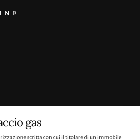
INE
ccio gas​
torizzazione scritta con cui il titolare di un immobile