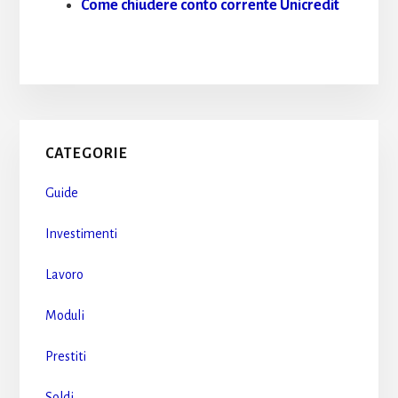
Come chiudere conto corrente Unicredit
Primary
CATEGORIE
Sidebar
Guide
Investimenti
Lavoro
Moduli
Prestiti
Soldi