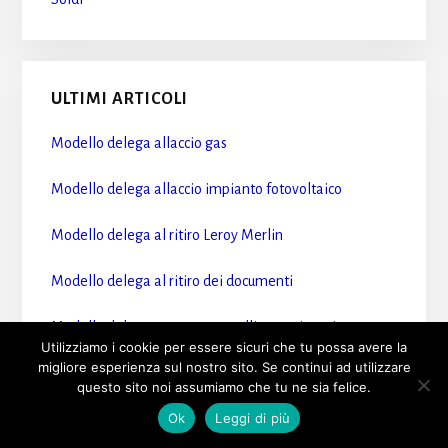
ULTIMI ARTICOLI
Modello delega allaccio gas​
Modello delega allaccio impianto fotovoltaico​
Modello delega al ritiro Leroy Merlin​
Modello delega al ritiro dei documenti​
Modello delega accesso sportelli motorizzazione​
Utilizziamo i cookie per essere sicuri che tu possa avere la
migliore esperienza sul nostro sito. Se continui ad utilizzare
questo sito noi assumiamo che tu ne sia felice.
Ok
Leggi di più