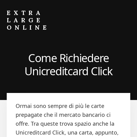
Skip
Skip
to
to
EXTRA
primary
content
LARGE
sidebar
ONLINE
Come
Fare
Crescere
Come Richiedere
il
Portafoglio
Unicreditcard Click
Ormai sono sempre di più le carte
prepagate che il mercato bancario ci
offre. Tra queste trova spazio anche la
Unicreditcard Click, una carta, appunto,