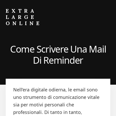
Skip
Skip
to
to
EXTRA
primary
content
LARGE
sidebar
ONLINE
Come
Fare
Crescere
Come Scrivere Una Mail
il
Portafoglio
Di Reminder
Nell’era digitale odierna, le email sono
uno strumento di comunicazione vitale
sia per motivi personali che
professionali. Di tanto in tanto,