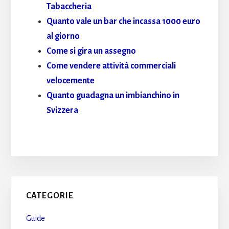
Tabaccheria
Quanto vale un bar che incassa 1000 euro
al giorno
Come si gira un assegno
Come vendere attività commerciali
velocemente
Quanto guadagna un imbianchino in
Svizzera
Primary
CATEGORIE
Sidebar
Guide