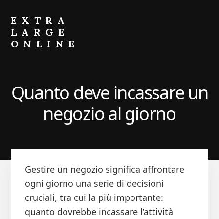
Skip
Skip
to
to
EXTRA
primary
content
LARGE
sidebar
ONLINE
Come
Fare
Crescere
Quanto deve incassare un
il
Portafoglio
negozio al giorno
Gestire un negozio significa affrontare
ogni giorno una serie di decisioni
cruciali, tra cui la più importante:
quanto dovrebbe incassare l’attività