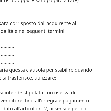
differito oppure sarà pagato a rate)
 sarà corrisposto dall’acquirente al
alità e nei seguenti termini:
l ……….
l ……….
l ……….
ria questa clausola per stabilire quando
 si trasferisce, utilizzare:
si intende stipulata con riserva di
 venditore, fino all’integrale pagamento
ato all’articolo n. 2, ai sensi e per gli