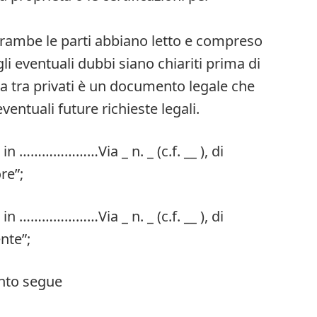
trambe le parti abbiano letto e compreso
gli eventuali dubbi siano chiariti prima di
ita tra privati è un documento legale che
entuali future richieste legali.
nte in …………………Via _ n. _ (c.f. __ ), di
re”;
nte in …………………Via _ n. _ (c.f. __ ), di
nte”;
nto segue