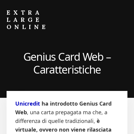
Skip
Skip
to
to
EXTRA
primary
content
LARGE
sidebar
ONLINE
Come
Fare
Crescere
Genius Card Web –
il
Portafoglio
Caratteristiche
Unicredit
ha introdotto Genius Card
Web
, una carta prepagata ma che, a
differenza di quelle tradizionali,
è
virtuale, ovvero non viene rilasciata