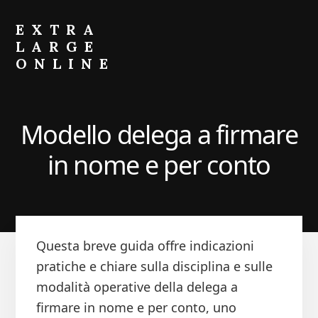
Skip
Skip
to
to
EXTRA
primary
content
LARGE
sidebar
ONLINE
Come
Fare
Crescere
Modello delega a firmare
il
Portafoglio
in nome e per conto
Questa breve guida offre indicazioni
pratiche e chiare sulla disciplina e sulle
modalità operative della delega a
firmare in nome e per conto, uno