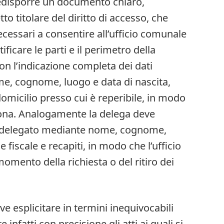
predisporre un documento chiaro,
to titolare del diritto di accesso, che
ecessari a consentire all’ufficio comunale
ificare le parti e il perimetro della
con l’indicazione completa dei dati
me, cognome, luogo e data di nascita,
domicilio presso cui è reperibile, in modo
sona. Analogamente la delega deve
il delegato mediante nome, cognome,
e fiscale e recapiti, in modo che l’ufficio
 momento della richiesta o del ritiro dei
ve esplicitare in termini inequivocabili
e infatti con precisione gli atti ai quali si