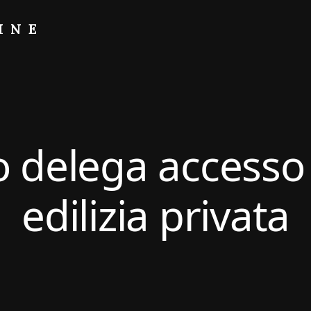
INE
 delega accesso a
edilizia privata​