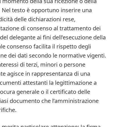
l momento della sua ricezione o della
 Nel testo è opportuno inserire una
icità delle dichiarazioni rese,
azione di consenso al trattamento dei
del delegante ai fini dell’esecuzione della
e consenso facilita il rispetto degli
ione dei dati secondo le normative vigenti.
eressi di terzi, minori o persone
nte agisce in rappresentanza di una
ocumenti attestanti la legittimazione a
rocura generale o il certificato delle
siasi documento che l’amministrazione
ifiche.
 merita particolare attenzione: la firma