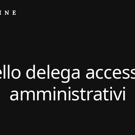
INE
lo delega access
amministrativi​