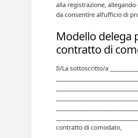
alla registrazione, allegando 
da consentire all’ufficio di 
Modello delega p
contratto di com
Il/La sottoscritto/a _________
______________________________ 
______________________________
______________________________
______________________________
______________________________
contratto di comodato,