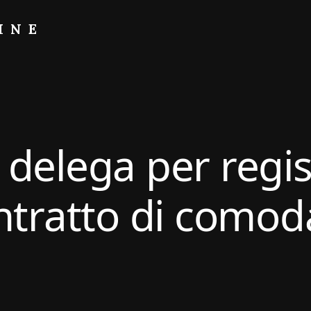
INE
 delega per regis
ntratto di comoda