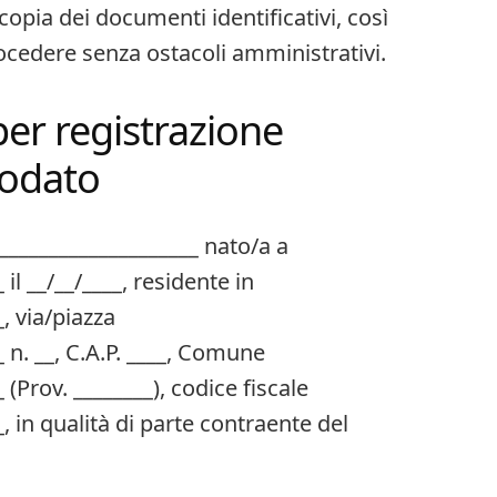
copia dei documenti identificativi, così
procedere senza ostacoli amministrativi.
er registrazione
odato​
_____________________ nato/a a
il __/__/____, residente in
, via/piazza
 n. __, C.A.P. ____, Comune
 (Prov. ________), codice fiscale
, in qualità di parte contraente del