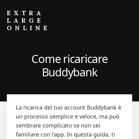
Skip
Skip
to
to
EXTRA
primary
content
LARGE
sidebar
ONLINE
Come
Fare
Crescere
Come ricaricare
il
Portafoglio
Buddybank
La ricarica del tuo account Buddybank è
un processo semplice e veloce, ma può
sembrare complicato se non sei
familiare con l’app. In questa guida, ti