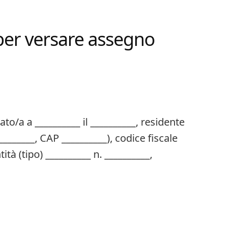
per versare assegno
ato/a a __________ il __________, residente
_________, CAP __________), codice fiscale
tà (tipo) __________ n. __________,