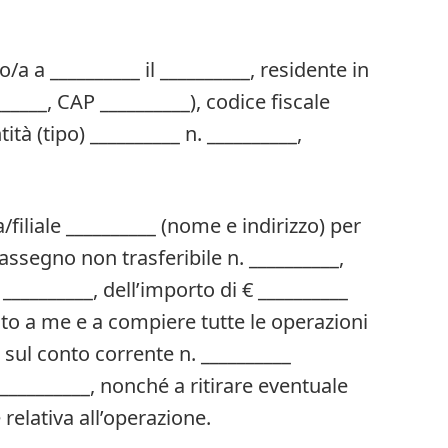
to/a a __________ il __________, residente in
______, CAP __________), codice fiscale
tà (tipo) __________ n. __________,
filiale __________ (nome e indirizzo) per
assegno non trasferibile n. __________,
__________, dell’importo di € __________
stato a me e a compiere tutte le operazioni
sul conto corrente n. __________
 __________, nonché a ritirare eventuale
elativa all’operazione.