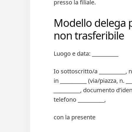
presso la filiale.
Modello delega 
non trasferibile​
Luogo e data: __________
Io sottoscritto/a __________, n
in __________ (via/piazza, n. _
__________, documento d’identi
telefono __________,
con la presente