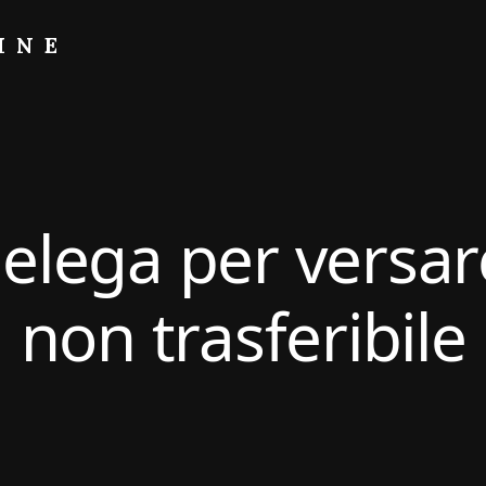
INE
elega per versa
non trasferibile​