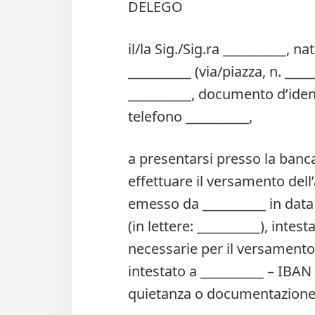
DELEGO
il/la Sig./Sig.ra __________, na
__________ (via/piazza, n. ____
__________, documento d’identi
telefono __________,
a presentarsi presso la banca/
effettuare il versamento dell’
emesso da __________ in data 
(in lettere: __________), inte
necessarie per il versamento 
intestato a __________ – IBAN
quietanza o documentazione r