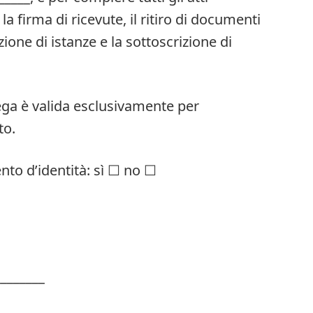
 la firma di ricevute, il ritiro di documenti
ione di istanze e la sottoscrizione di
ega è valida esclusivamente per
to.
to d’identità: sì ☐ no ☐
________