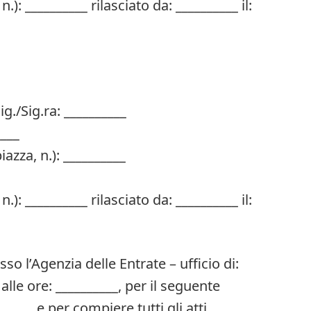
): __________ rilasciato da: __________ il:
ig./Sig.ra: __________
____
iazza, n.): __________
): __________ rilasciato da: __________ il:
so l’Agenzia delle Entrate – ufficio di:
 alle ore: __________, per il seguente
___, e per compiere tutti gli atti