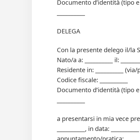
Documento d’identità (tipo e n.
__________
DELEGA
Con la presente delego il/la S
Nato/a a: __________ il: ______
Residente in: __________ (via/p
Codice fiscale: __________
Documento d’identità (tipo e n.
__________
a presentarsi in mia vece pres
__________, in data: __________
appuntamento/pratica: _______