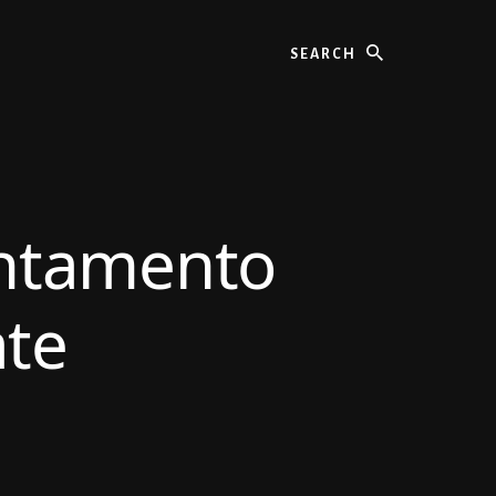
Search
untamento
te​