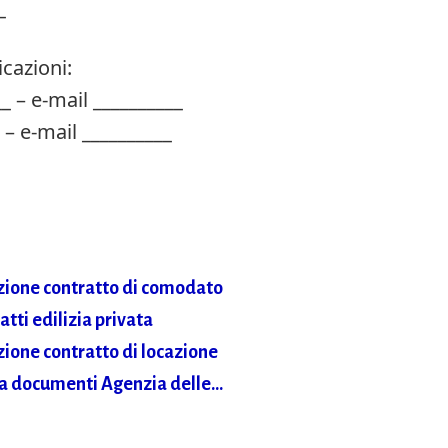
_
cazioni:
_ – e-mail __________
 – e-mail __________
zione contratto di comodato​
tti edilizia privata​
ione contratto di locazione​
a documenti Agenzia delle…