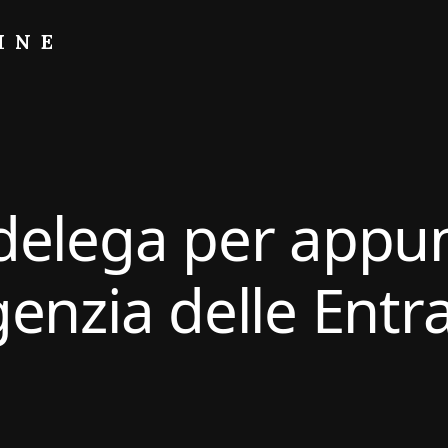
INE
delega per app
enzia delle Entra