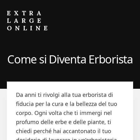
Skip
Skip
to
to
EXTRA
primary
content
LARGE
sidebar
ONLINE
Come
Fare
Crescere
Come si Diventa Erborista
il
Portafoglio
Da anni ti rivolgi alla tua erborista di
fiducia per la cura e la bellezza del tuo
corpo. Ogni volta che ti immergi nel
profumo delle erbe e delle piante, ti
chiedi perché hai accantonato il tuo