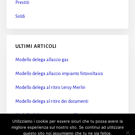
Prestiti
Soldi
ULTIMI ARTICOLI
Modello delega allaccio gas​
Modello delega allaccio impianto fotovoltaico​
Modello delega al ritiro Leroy Merlin​
Modello delega al ritiro dei documenti​
Modello delega accesso sportelli motorizzazione​
Utilizziamo i cookie per essere sicuri che tu possa avere la
migliore esperienza sul nostro sito. Se continui ad utilizzare
questo sito noi assumiamo che tu ne sia felice.