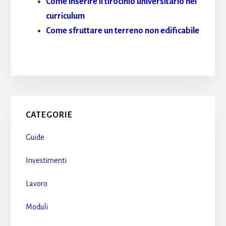
Come inserire il tirocinio universitario nel
curriculum
Come sfruttare un terreno non edificabile
Primary
CATEGORIE
Sidebar
Guide
Investimenti
Lavoro
Moduli