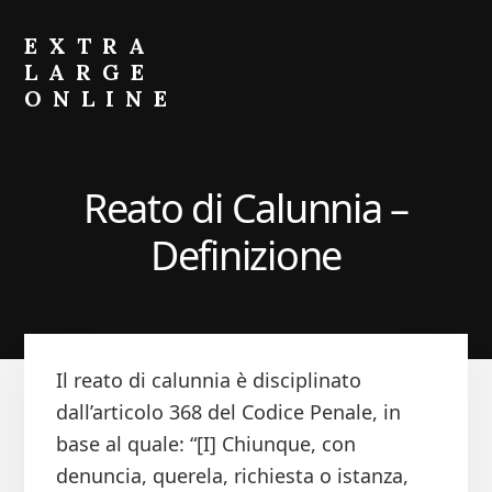
Skip
Skip
to
to
EXTRA
primary
content
LARGE
sidebar
ONLINE
Come
Fare
Crescere
Reato di Calunnia –
il
Portafoglio
Definizione
Il reato di calunnia è disciplinato
dall’articolo 368 del Codice Penale, in
base al quale: “[I] Chiunque, con
denuncia, querela, richiesta o istanza,