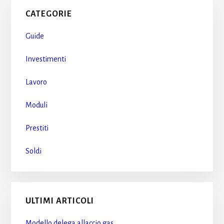
Primary
CATEGORIE
Sidebar
Guide
Investimenti
Lavoro
Moduli
Prestiti
Soldi
ULTIMI ARTICOLI
Modello delega allaccio gas​