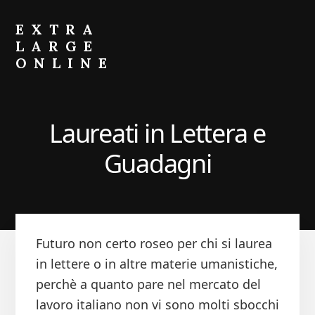
Skip
Skip
to
to
EXTRA
primary
content
LARGE
sidebar
ONLINE
Come
Fare
Crescere
Laureati in Lettera e
il
Portafoglio
Guadagni
Futuro non certo roseo per chi si laurea
in lettere o in altre materie umanistiche,
perchè a quanto pare nel mercato del
lavoro italiano non vi sono molti sbocchi