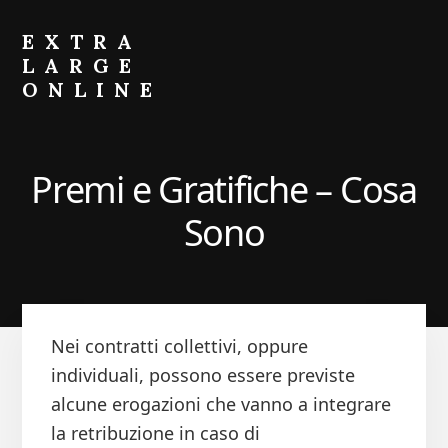
Skip
Skip
to
to
EXTRA
primary
content
LARGE
sidebar
ONLINE
Come
Fare
Crescere
Premi e Gratifiche – Cosa
il
Portafoglio
Sono
Nei contratti collettivi, oppure
individuali, possono essere previste
alcune erogazioni che vanno a integrare
la retribuzione in caso di