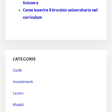
Svizzera
Come inserire il tirocinio universitario nel
curriculum
Primary
CATEGORIE
Sidebar
Guide
Investimenti
Lavoro
Moduli