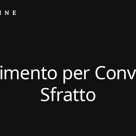
INE
imento per Conva
Sfratto