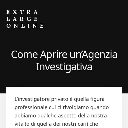
Skip
Skip
to
to
EXTRA
primary
content
LARGE
sidebar
ONLINE
Come
Fare
Crescere
Come Aprire un’Agenzia
il
Portafoglio
Investigativa
L’investigatore privato è quella figura
professionale cui ci rivolgiamo quando
abbiamo qualche aspetto della nostra
vita (o di quella dei nostri cari) che