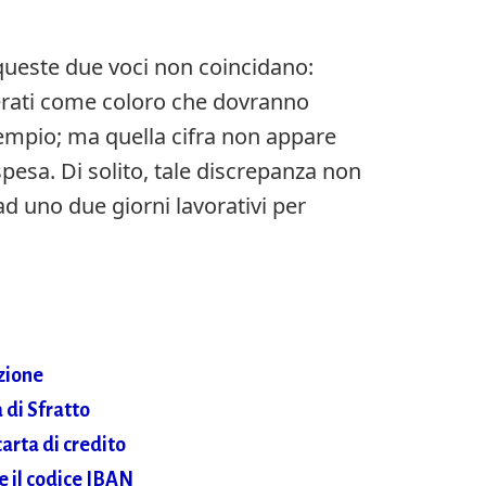
queste due voci non coincidano:
rati come coloro che dovranno
empio; ma quella cifra non appare
spesa. Di solito, tale discrepanza non
d uno due giorni lavorativi per
zione
di Sfratto
arta di credito
e il codice IBAN