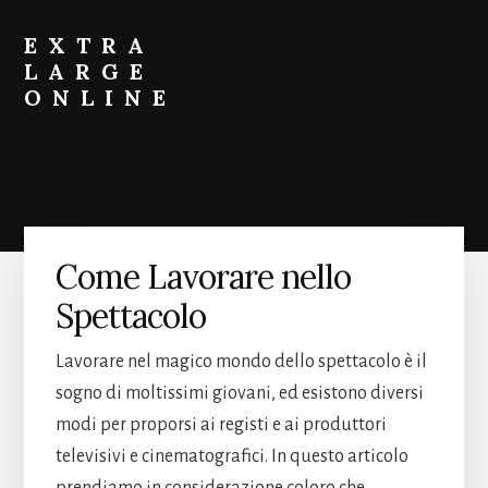
Skip
Skip
to
to
EXTRA
primary
content
LARGE
sidebar
ONLINE
Come
Fare
Crescere
il
Portafoglio
Come Lavorare nello
Spettacolo
Lavorare nel magico mondo dello spettacolo è il
sogno di moltissimi giovani, ed esistono diversi
modi per proporsi ai registi e ai produttori
televisivi e cinematografici. In questo articolo