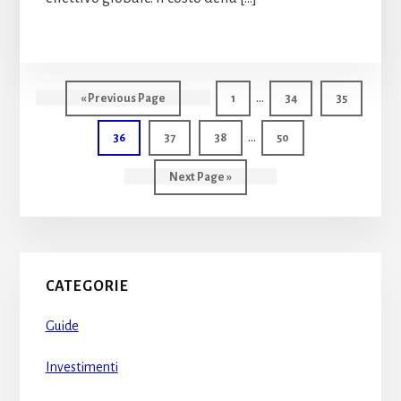
Interim
…
Go
Page
Page
Page
«
Previous Page
1
34
35
pages
to
Interim
…
Page
Page
Page
Page
36
37
38
50
omitted
pages
Go
Next Page »
omitted
to
Primary
CATEGORIE
Sidebar
Guide
Investimenti